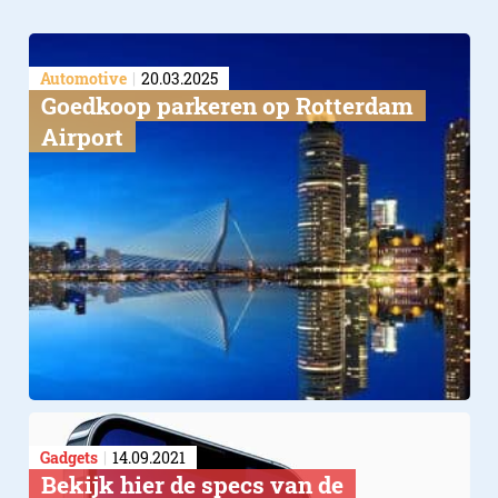
Automotive
20.03.2025
Goedkoop parkeren op Rotterdam
Airport
Gadgets
14.09.2021
Bekijk hier de specs van de