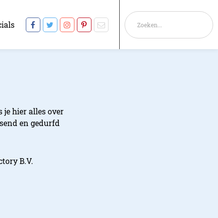
ials
je hier alles over
assend en gedurfd
tory B.V.