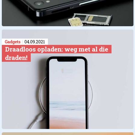
Gadgets
04.09.2021
​Draadloos opladen: weg met al die
draden!