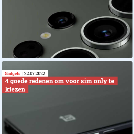
Gadgets
22.07.2022
4 goede redenen om voor sim only te
kiezen