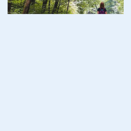
Food
08.02.2021
​10x energie zonder koffie te
drinken