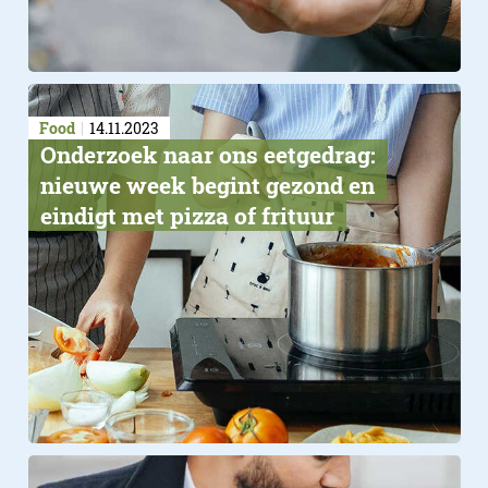
Food
14.11.2023
Onderzoek naar ons eetgedrag:
nieuwe week begint gezond en
eindigt met pizza of frituur