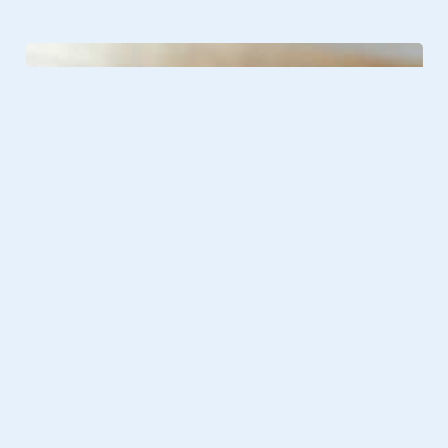
Gadgets
05.03.2026
Samsung Galaxy S26 review: dit
moet je weten over Samsung’s
nieuwste smartphone
Gadgets
25.02.2026