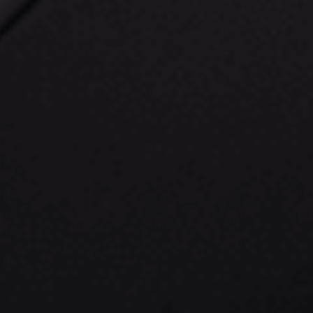
Deze nieu
gadgets komen
in 2026!