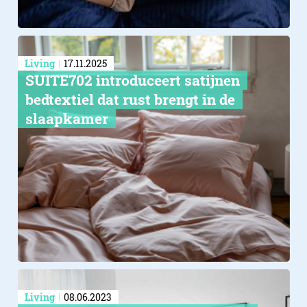
Living
17.11.2025
SUITE702 introduceert satijnen
bedtextiel dat rust brengt in de
slaapkamer
Living
08.06.2023