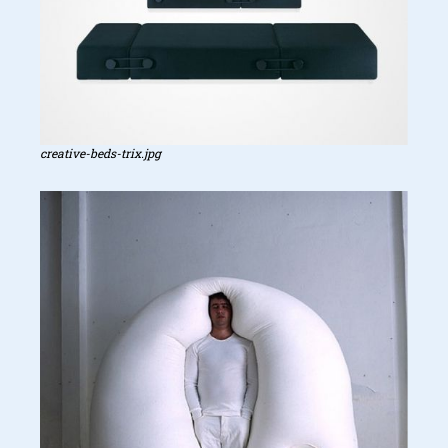
creative-beds-trix.jpg