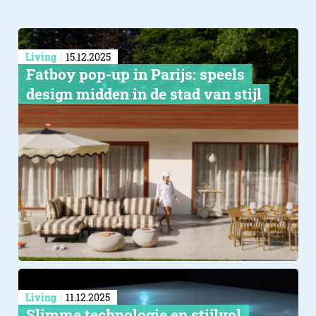
Living
15.12.2025
Fatboy pop-up in Parijs: speels
design midden in de stad van stijl
Living
11.12.2025
Slimme technologie en stijlvol