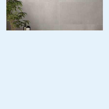
Lifestyle
21.07.2024
Pop Mart: extreem populaire
TikTok-winkel opent in
Amsterdam