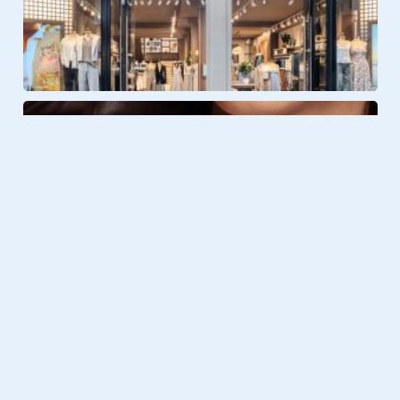
Cognac suède: warm en ve
Fashion
26.01.2026
Frederique Constant geeft de
Classics Manchette een gouden,
donkere twist
Ontworpen voor echte dag