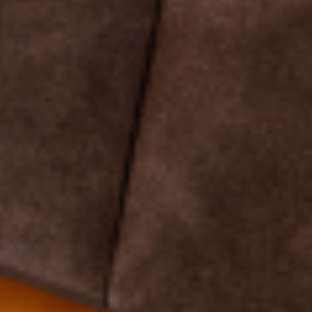
KAAI Spring 
collectie: fri
inspiratie voo
lente