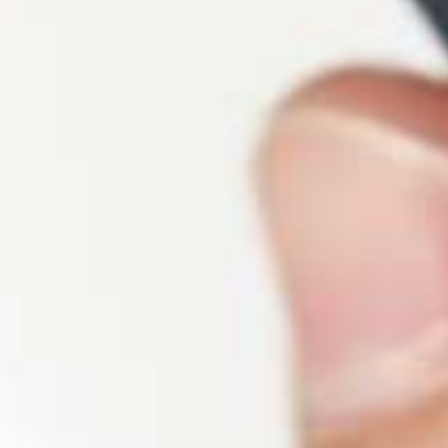
Met dit appa
scheer je ied
dag zonde
irritatie!