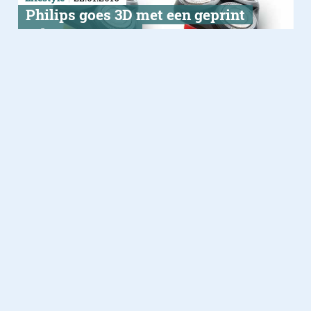
​Philips goes 3D met een geprint
scheerapparaat
Het eerste gepersonaliseerde 3D
geprinte scheerapparaat in een limited
edition van 125 stuks
Lifestyle
19.11.2015
How to: je favoriete Netflix snor
laten groeien