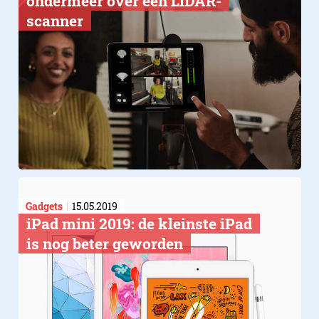
ondermeer over een LiDAR-
scanner
Gadgets
15.05.2019
​iPad mini 2019: de kleinste iPad
is nog beter geworden