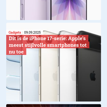
Gadgets
09.09.2025
Dit is de iPhone 17-serie: Apple’s
meest stijlvolle smartphones tot
nu toe