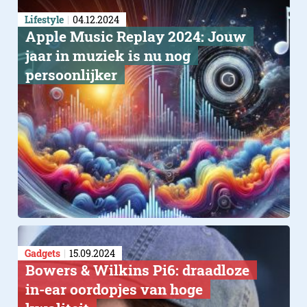
Lifestyle
04.12.2024
Apple Music Replay 2024: Jouw
jaar in muziek is nu nog
persoonlijker
Gadgets
15.09.2024
Bowers & Wilkins Pi6: draadloze
in-ear oordopjes van hoge