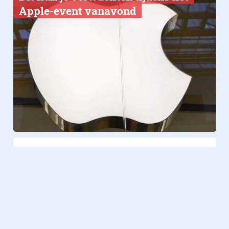
Apple-event vanavond
Computer
19.10.2014
Keuze uit vijf verschillende
iPad’s
Welke moet je kiezen?