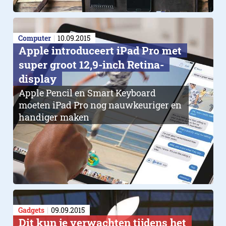
Computer
10.09.2015
Apple introduceert iPad Pro met
super groot 12,9-inch Retina-
display
Apple Pencil en Smart Keyboard
moeten iPad Pro nog nauwkeuriger en
handiger maken
Gadgets
09.09.2015
Dit kun je verwachten tijdens het