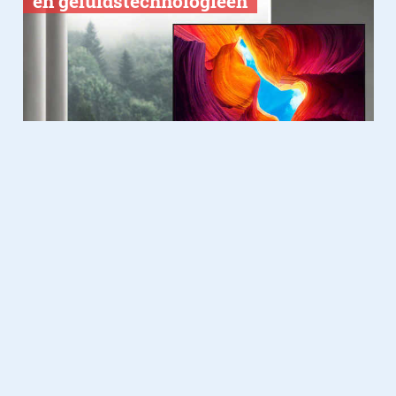
en geluidstechnologieën
Domotica
18.09.2018
Husqvarna’s X-Line robot-
grasmaaiers nu via Alexa aan te
sturen