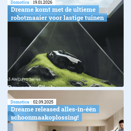
Domotica
19.01.2026
Dreame komt met de ultieme
robotmaaier voor lastige tuinen
Domotica
02.09.2025
Dreame released alles-in-één
schoonmaakoplossing!