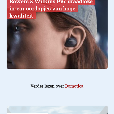
Bowers & Wilkins Pi6: draadloze
in-ear oordopjes van hoge
kwaliteit
Verder lezen over
Domotica