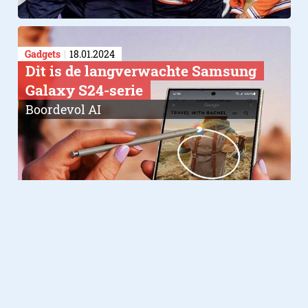
Gadgets
18.01.2024
Dit is de langverwachte Samsung
Galaxy S24-serie
Boordevol AI
Gadgets
14.12.2023
​Waarom een goedkope