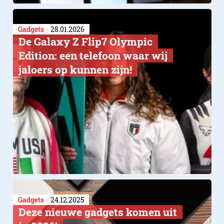
Gadgets
28.01.2026
De Galaxy Z Flip7 Olympic
Edition: een telefoon waar wij
jaloers op kunnen zijn!
Gadgets
24.12.2025
Deze nieuwe gadgets komen uit