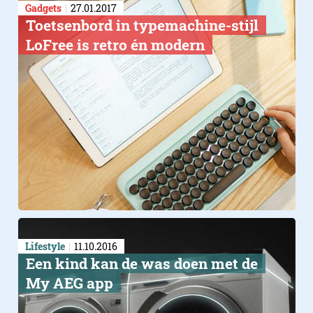
Gadgets
27.01.2017
Toetsenbord in typemachine-stijl
LoFree is retro én modern
Lifestyle
11.10.2016
Een kind kan de was doen met de
My AEG app