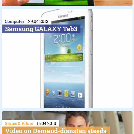
Computer
29.04.2013
Samsung GALAXY Tab3
Series & Films
15.04.2013
Video on Demand-diensten steeds