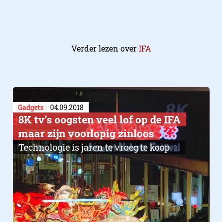
Verder lezen over
IFA
Gadgets
04.09.2018
8K tv’s oogsten veel lof op de IFA
maar zijn voorlopig zinloos
Technologie is jaren te vroeg te koop