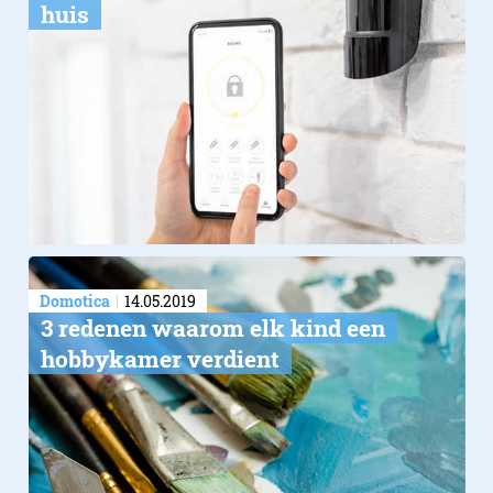
huis
Domotica
14.05.2019
​3 redenen waarom elk kind een
hobbykamer verdient