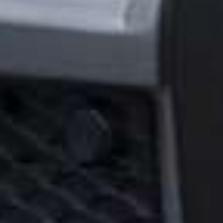
Adventure 4×
het ultieme c
offroad-mons
Mercedes G pimp editio