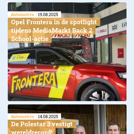
Automotive
19.08.2025
Opel Frontera in de spotlight
tijdens MediaMarkt Back 2
School-actie
Automotive
14.08.2025
De Polestar 3 vestigt
wereldrecord!