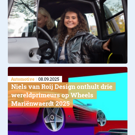
Automotive
08.09.2025
Niels van Roij Design onthult drie
wereldprimeurs op Wheels
Mariënwaerdt 2025