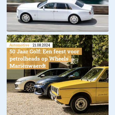
Automotive
21.08.2024
50 Jaar Golf: Een feest voor
petrolheads op Wheels
Mariënwaerdt