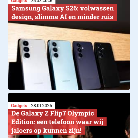
Gadgets
25.02.2026
Samsung Galaxy S26: volwassen
design, slimme AI en minder ruis
Gadgets
28.01.2026
De Galaxy Z Flip7 Olympic
Edition: een telefoon waar wij
jaloers op kunnen zijn!