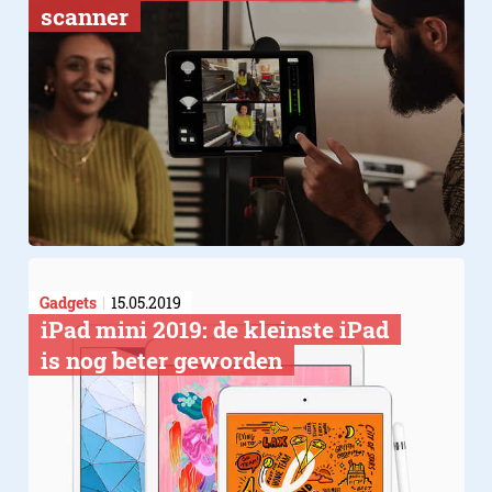
scanner
Gadgets
15.05.2019
​iPad mini 2019: de kleinste iPad
is nog beter geworden