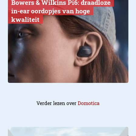
Bowers & Wilkins Pi6: draadloze
in-ear oordopjes van hoge
kwaliteit
Verder lezen over
Domotica