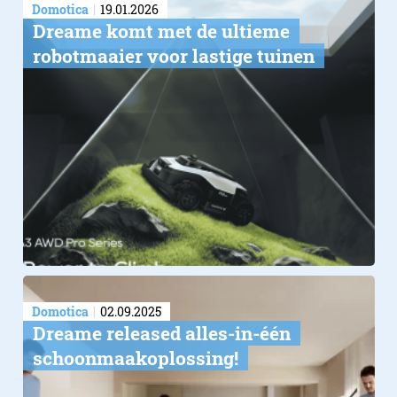
Domotica
19.01.2026
Dreame komt met de ultieme
robotmaaier voor lastige tuinen
Domotica
02.09.2025
Dreame released alles-in-één
schoonmaakoplossing!