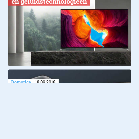
en geluidstechnologieën
Domotica
18.09.2018
Husqvarna’s X-Line robot-
grasmaaiers nu via Alexa aan te
sturen