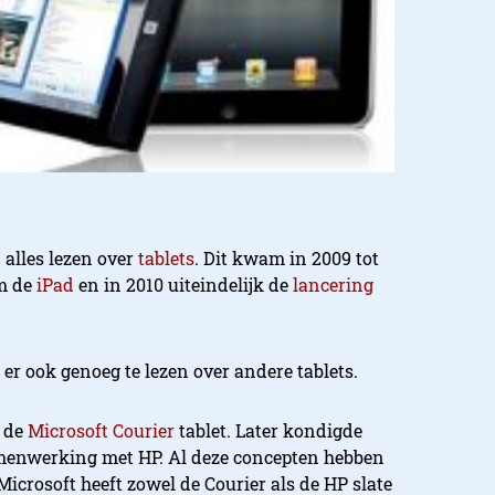
alles lezen over
tablets
. Dit kwam in 2009 tot
m de
iPad
en in 2010 uiteindelijk de
lancering
er ook genoeg te lezen over andere tablets.
m de
Microsoft Courier
tablet. Later kondigde
menwerking met HP. Al deze concepten hebben
 Microsoft heeft zowel de Courier als de HP slate