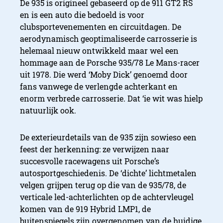
De 935 is origineel gebaseerd op de 911 GT2 RS
en is een auto die bedoeld is voor
clubsportevenementen en circuitdagen. De
aerodynamisch geoptimaliseerde carrosserie is
helemaal nieuw ontwikkeld maar wel een
hommage aan de Porsche 935/78 Le Mans-racer
uit 1978. Die werd ‘Moby Dick’ genoemd door
fans vanwege de verlengde achterkant en
enorm verbrede carrosserie. Dat ‘ie wit was hielp
natuurlijk ook.
De exterieurdetails van de 935 zijn sowieso een
feest der herkenning: ze verwijzen naar
succesvolle racewagens uit Porsche’s
autosportgeschiedenis. De ‘dichte’ lichtmetalen
velgen grijpen terug op die van de 935/78, de
verticale led-achterlichten op de achtervleugel
komen van de 919 Hybrid LMP1, de
buitenspiegels zijn overgenomen van de huidige