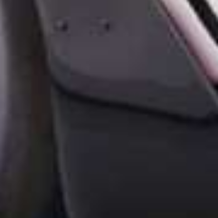
De legendari
Porsche 935 k