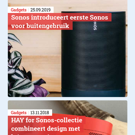
Gadgets
25.09.2019
Sonos introduceert eerste Sonos
voor buitengebruik
Gadgets
13.11.2018
HAY for Sonos-collectie
combineert design​ met