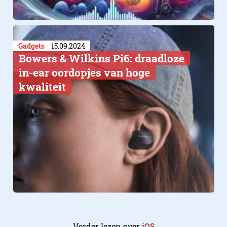
Gadgets
15.09.2024
Bowers & Wilkins Pi6: draadloze
in-ear oordopjes van hoge
kwaliteit
Verder lezen over
iOS