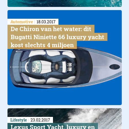
Automotive
18.03.2017
De Chiron van het water: dit
Bugatti Niniette 66 luxury yacht
kost slechts 4 miljoen
Lifestyle
23.02.2017
Lexus Sport Yacht, luxury en