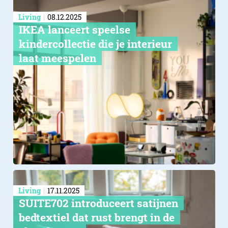
Living
08.12.2025
IKEA lanceert speelse
kindercollectie die je interieur
laat meespelen
Living
17.11.2025
SUITE702 introduceert satijnen
bedtextiel dat rust brengt in de