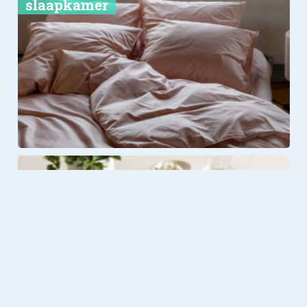
slaapkamer
Living
14.11.2025
Pelgrim introduceert een
inductieplaat die zich aanpast
aan jouw manier van koken