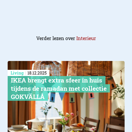
Verder lezen over
Interieur
Living
18.12.2025
IKEA brengt extra sfeer in huis
tijdens de ramadan met collectie
GOKVÄLLÅ