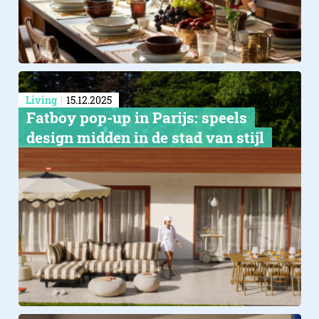
Living
15.12.2025
Fatboy pop-up in Parijs: speels
design midden in de stad van stijl