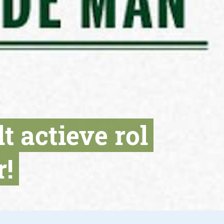
 actieve rol
!