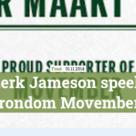
Food
01.11.2014
rk Jameson speelt
rondom Movember