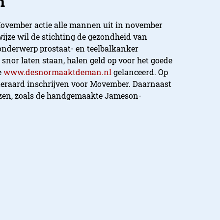
n
vember actie alle mannen uit in november
wijze wil de stichting de gezondheid van
nderwerp prostaat- en teelbalkanker
nor laten staan, halen geld op voor het goede
e
www.desnormaaktdeman.nl
gelanceerd. Op
uiteraard inschrijven voor Movember. Daarnaast
jzen, zoals de handgemaakte Jameson-
boys
ecowboys is te bereiken via
oys.nl