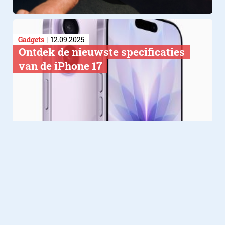
Gadgets
12.09.2025
Ontdek de nieuwste specificaties
van de iPhone 17
Gadgets
09.09.2025
Dit is de iPhone 17-serie: Apple’s