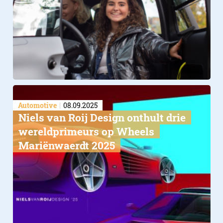
Automotive
08.09.2025
Niels van Roij Design onthult drie
wereldprimeurs op Wheels
Mariënwaerdt 2025