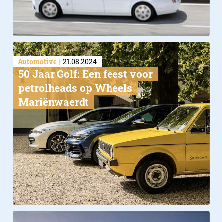
Automotive
21.08.2024
50 Jaar Golf: Een feest voor
petrolheads op Wheels
Mariënwaerdt