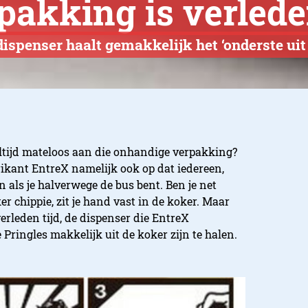
pakking is verlede
ispenser haalt gemakkelijk het ‘onderste uit
e altijd mateloos aan die onhandige verpakking?
rikant EntreX namelijk ook op dat iedereen,
ten als je halverwege de bus bent. Ben je net
r chippie, zit je hand vast in de koker. Maar
rleden tijd, de dispenser die EntreX
Pringles makkelijk uit de koker zijn te halen.