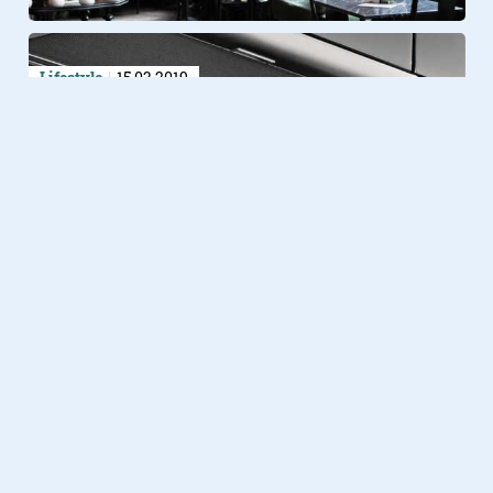
Lifestyle
15.03.2019
Van vroeger naar nu: de
percolator
Lifestyle
29.04.2018
De enige koffiebranderij in