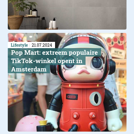
Lifestyle
21.07.2024
Pop Mart: extreem populaire
TikTok-winkel opent in
Amsterdam