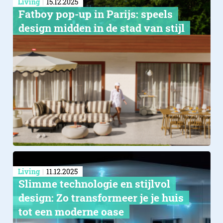
Living
15.12.2025
Fatboy pop-up in Parijs: speels
design midden in de stad van stijl
Living
11.12.2025
Slimme technologie en stijlvol
design: Zo transformeer je je huis
tot een moderne oase