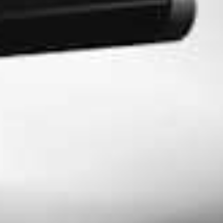
ROK: de
revolutiona
koffiemole