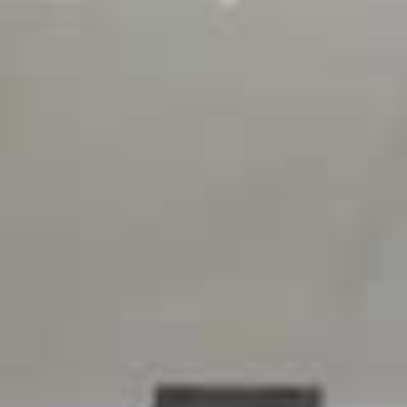
Ping Pong F
tafeltennisse
de maat van
muziek
Dit spel wil je NU spelen