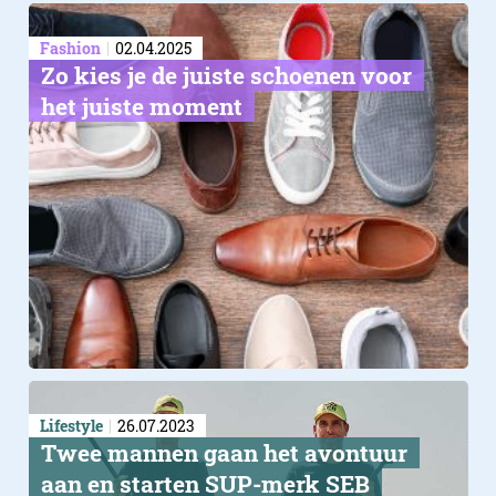
Fashion
02.04.2025
Zo kies je de juiste schoenen voor
het juiste moment
Lifestyle
26.07.2023
​Twee mannen gaan het avontuur
aan en starten SUP-merk SEB