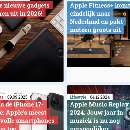
e nieuwe gadgets
Apple Fitness+ kom
en uit in 2026!
eindelijk naar
Nederland en pakt
meteen groots uit
ts
09.09.2025
Lifestyle
04.12.2024
is de iPhone 17-
Apple Music Replay
ie: Apple’s meest
2024: Jouw jaar in
jlvolle smartphones
muziek is nu nog
nu toe
persoonlijker