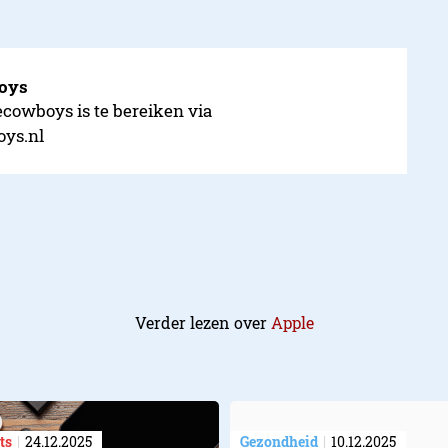
boys
ecowboys is te bereiken via
oys.nl
Verder lezen over
Apple
ts
24.12.2025
Gezondheid
10.12.2025