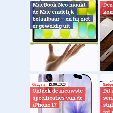
MacBook Neo maakt
Dez
de Mac eindelijk
kom
betaalbaar – en hij ziet
er geweldig uit
Gadgets
12.09.2025
Gadge
Ontdek de nieuwste
Dit 
specificaties van de
ser
iPhone 17
sti
tot 