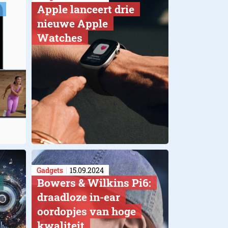
t
Apple lanceert drie
nieuwe Apple
Watches
Gadgets
15.09.2024
Bowers & Wilkins Pi6:
draadloze in-ear
oordopjes van hoge
kwaliteit