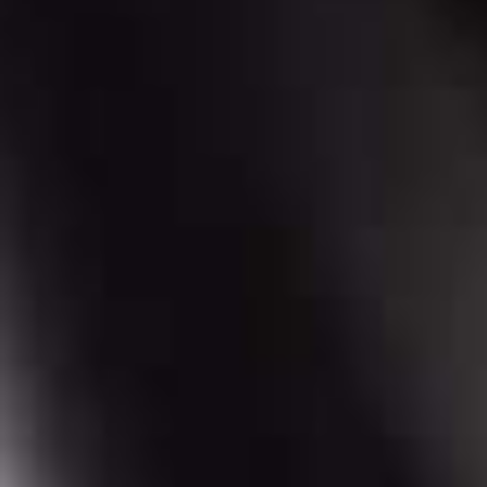
steel bandje 
49 dollar