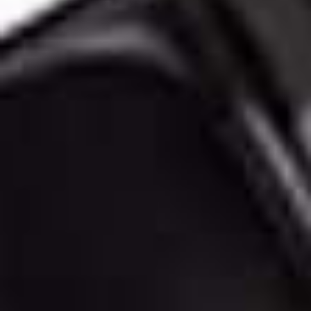
Hier kon je 
wachten, Ap
Watch stainl