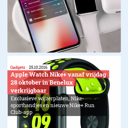
Gadgets
25.10.2016
​Apple Watch Nike+ vanaf vrijdag
28 oktober in Benelux
verkrijgbaar
Exclusieve wijzerplaten, Nike-
sportbandjes en nieuwe Nike+ Run
Club-app