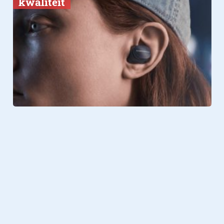
kwaliteit
Verder lezen over
iPhone
Gadgets
12.09.2025
Ontdek de nieuwste specificaties