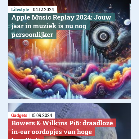
Lifestyle
04.12.2024
Apple Music Replay 2024: Jouw
jaar in muziek is nu nog
persoonlijker
Gadgets
15.09.2024
Bowers & Wilkins Pi6: draadloze
in-ear oordopjes van hoge