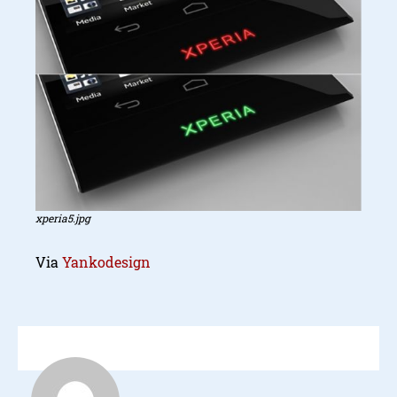
xperia5.jpg
Via
Yankodesign