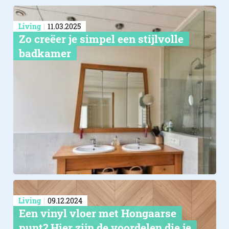
Living
11.03.2025
Zo creëer je simpel een stijlvolle
badkamer
Living
09.12.2024
Een vinyl vloer met Hongaarse
punt? Hier zijn de voordelen die je