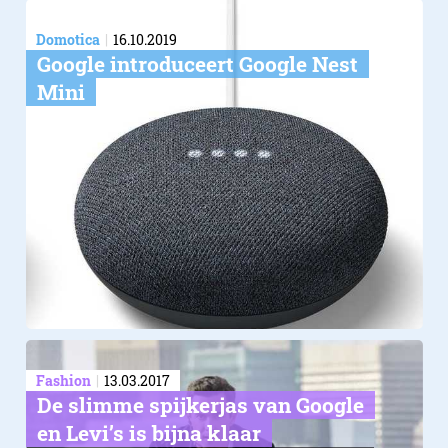
Domotica
16.10.2019
Google introduceert Google Nest
Mini
Fashion
13.03.2017
De slimme spijkerjas van Google
en Levi’s is bijna klaar