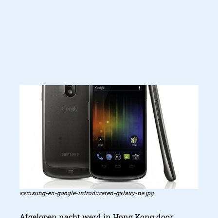
samsung-en-google-introduceren-galaxy-ne.jpg
Afgelopen nacht werd in Hong Kong door