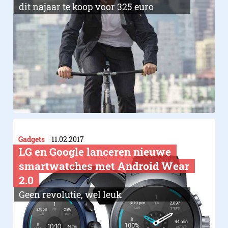
dit najaar te koop voor 325 euro
Gadgets
11.02.2017
LG en Google lanceren nieuwe
smartwatches met Android Wear
2.0
Geen revolutie, wel leuk