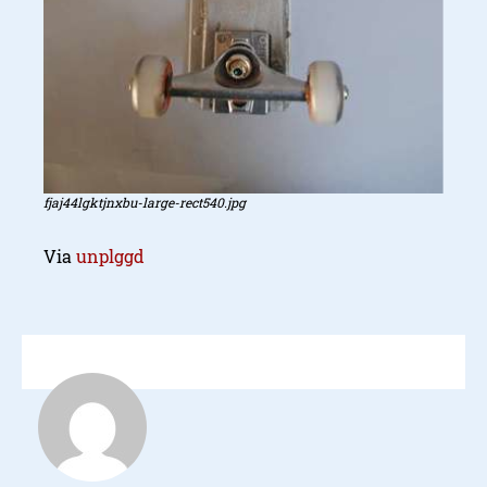
fjaj44lgktjnxbu-large-rect540.jpg
Via
unplggd