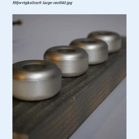
f9fjwvtgks0rzc9-large-rect540.jpg