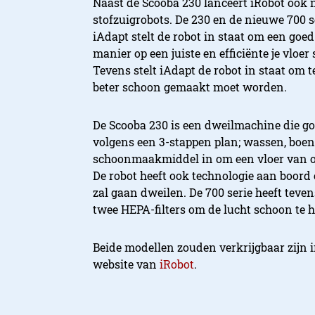
Naast de Scooba 230 lanceert iRobot ook n
stofzuigrobots. De 230 en de nieuwe 700 
iAdapt stelt de robot in staat om een goe
manier op een juiste en efficiënte je vlo
Tevens stelt iAdapt de robot in staat om 
beter schoon gemaakt moet worden.
De Scooba 230 is een dweilmachine die goed
volgens een 3-stappen plan; wassen, boen
schoonmaakmiddel in om een vloer van o
De robot heeft ook technologie aan boord
zal gaan dweilen. De 700 serie heeft tev
twee HEPA-filters om de lucht schoon te 
Beide modellen zouden verkrijgbaar zijn i
website van
iRobot
.