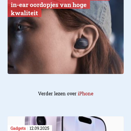
in-ear oordopjes van hoge
kwaliteit
Verder lezen over
iPhone
Gadgets
12.09.2025