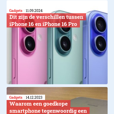
Gadgets
11.09.2024
Dit zijn de verschillen tussen
iPhone 16 en iPhone 16 Pro
Gadgets
14.12.2023
​Waarom een goedkope
smartphone tegenwoordig een