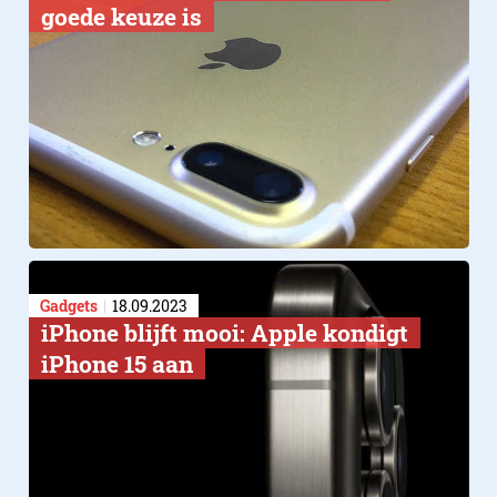
goede keuze is
Gadgets
18.09.2023
iPhone blijft mooi: Apple kondigt
iPhone 15 aan