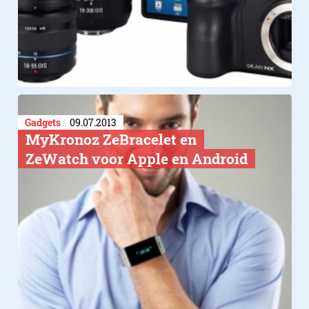
Gadgets
09.07.2013
MyKronoz ZeBracelet en
ZeWatch voor Apple en Android