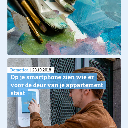
Domotica
23.10.2018
Op je smartphone zien wie er
voor de deur​ van je appartement
staat