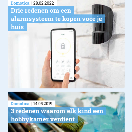
Domotica
28.02.2022
Drie redenen om een
alarmsysteem te kopen voor je
huis
Domotica
14.05.2019
​3 redenen waarom elk kind een
hobbykamer verdient