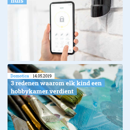
huis
Domotica
14.05.2019
​3 redenen waarom elk kind een
hobbykamer verdient