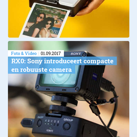
Foto & Video
01.09.2017
RX0: Sony introduceert compacte
en robuuste camera