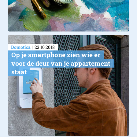
Domotica
23.10.2018
Op je smartphone zien wie er
voor de deur​ van je appartement
staat