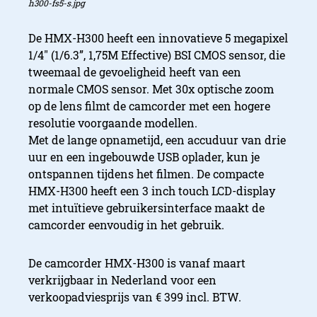
h300-fs5-s.jpg
Notebook en Tablet
De HMX-H300 heeft een innovatieve 5 megapixel
1/4″ (1/6.3”, 1,75M Effective) BSI CMOS sensor, die
tweemaal de gevoeligheid heeft van een
normale CMOS sensor. Met 30x optische zoom
op de lens filmt de camcorder met een hogere
resolutie voorgaande modellen.
Met de lange opnametijd, een accuduur van drie
uur en een ingebouwde USB oplader, kun je
ontspannen tijdens het filmen. De compacte
HMX-H300 heeft een 3 inch touch LCD-display
met intuïtieve gebruikersinterface maakt de
camcorder eenvoudig in het gebruik.
De camcorder HMX-H300 is vanaf maart
verkrijgbaar in Nederland voor een
verkoopadviesprijs van € 399 incl. BTW.