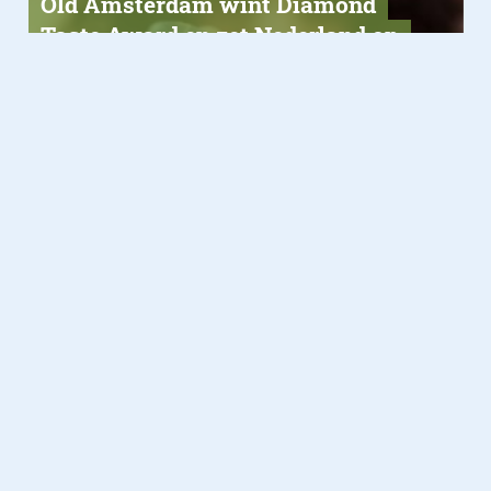
Old Amsterdam wint Diamond
Taste Award en zet Nederland op
de wereldkaart
Food
18.11.2025
De Beast Blender, hét perfecte
cadeau voor de feestdagen!