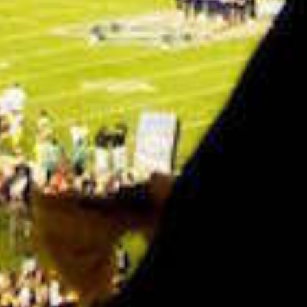
Amerikan
tijdens de S
Bowl
120 miljoen pond avocado's, 29
pond chips en nog veel m