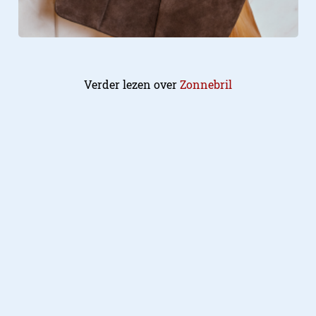
Verder lezen over
Zonnebril
Fashion
19.01.2023
​Waar moet je op letten als je een
zonnebril koopt?