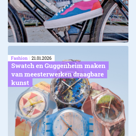
Fashion
21.01.2026
Swatch en Guggenheim maken
van meesterwerken draagbare
kunst