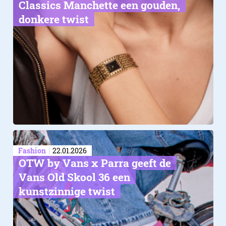
Classics Manchette een gouden,
donkere twist
Fashion
22.01.2026
OTW by Vans x Parra geeft de
Vans Old Skool 36 een
kunstzinnige twist