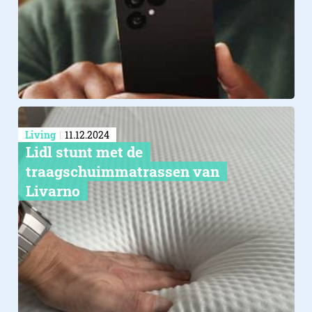
Living
11.12.2024
Lidl stunt met de
traagschuimmatrassen van
Livarno