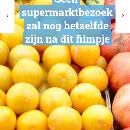
Geen
supermarktbe
zal nog hetze
zijn na dit fi