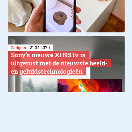
Gadgets
21.04.2020
Sony’s nieuwe XH95 tv is
uitgerust met de nieuwste beeld-
en geluidstechnologieën