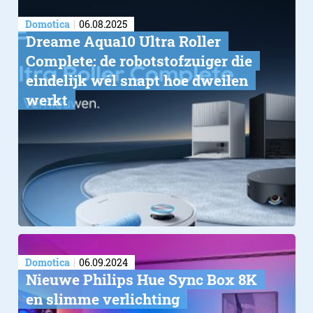
Domotica
06.08.2025
Dreame Aqua10 Ultra Roller
Complete: de robotstofzuiger die
eindelijk wél snapt hoe dweilen
werkt
Domotica
06.09.2024
Nieuwe Philips Hue Sync Box 8K
en slimme verlichting