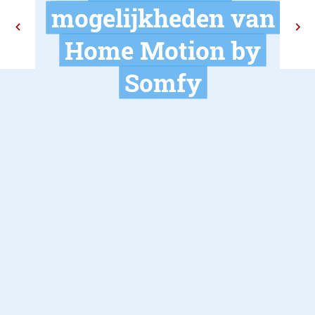
Ontdek all
mogelijkhede