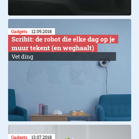
Gadgets
12.09.2018
Scribit: de robot die elke dag op je
muur tekent (en weghaalt)
Vet ding
Gadgets
13.07.2018