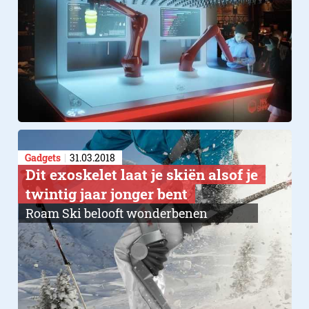
Gadgets
31.03.2018
Dit exoskelet laat je skiën alsof je
twintig jaar jonger bent
Roam Ski belooft wonderbenen