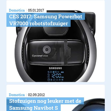
Domotica
05.01.2017
CES 2017: Samsung Powerbot
VR7000 robotstofzuiger
Domotica
02.09.2012
Stofzuigen nog leuker met de
Samsung Navibot S