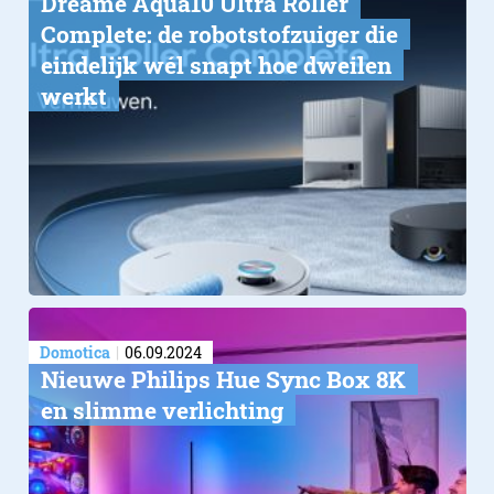
Dreame Aqua10 Ultra Roller
Complete: de robotstofzuiger die
eindelijk wél snapt hoe dweilen
werkt
Domotica
06.09.2024
Nieuwe Philips Hue Sync Box 8K
en slimme verlichting