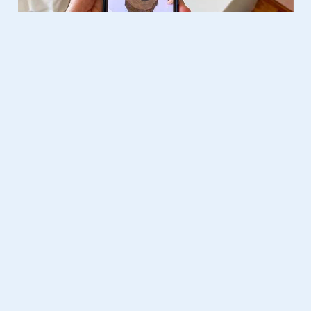
Gadgets
21.04.2020
Sony’s nieuwe XH95 tv is
uitgerust met de nieuwste beeld-
en geluidstechnologieën
Domotica
18.09.2018